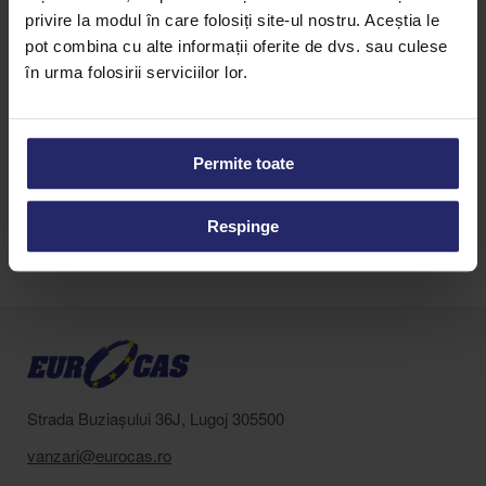
III. Comunicarea măsurilor
privire la modul în care folosiți site-ul nostru. Aceștia le
• Comunicăm intern obiectivele, măsurile și rezultatele privind
pot combina cu alte informații oferite de dvs. sau culese
prevenirea risipei alimentare;
în urma folosirii serviciilor lor.
• Publicăm anual Planul de diminuare a risipei alimentare, în
conformitate cu legislația în vigoare;
• Promovăm transparența și colaborarea cu partenerii implicați
Permite toate
în lanțul de aprovizionare;
Respinge
Strada Buziașului 36J, Lugoj 305500
vanzari@eurocas.ro