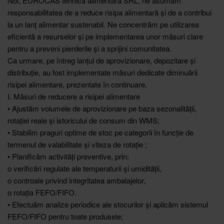
Noi, EUROCAS tehnică alimentară SRL, ne asumăm
responsabilitatea de a reduce risipa alimentară și de a contribui
la un lanț alimentar sustenabil. Ne concentrăm pe utilizarea
eficientă a resurselor și pe implementarea unor măsuri clare
pentru a preveni pierderile și a sprijini comunitatea.
Ca urmare, pe întreg lanțul de aprovizionare, depozitare și
distribuție, au fost implementate măsuri dedicate diminuării
risipei alimentare, prezentate în continuare.
I. Măsuri de reducere a risipei alimentare
• Ajustăm volumele de aprovizionare pe baza sezonalității,
rotației reale și istoricului de consum din WMS;
• Stabilim praguri optime de stoc pe categorii în funcție de
termenul de valabilitate și viteza de rotație ;
• Planificăm activități preventive, prin:
o verificări regulate ale temperaturii și umidității,
o controale privind integritatea ambalajelor,
o rotația FEFO/FIFO.
• Efectuăm analize periodice ale stocurilor și aplicăm sistemul
FEFO/FIFO pentru toate produsele;