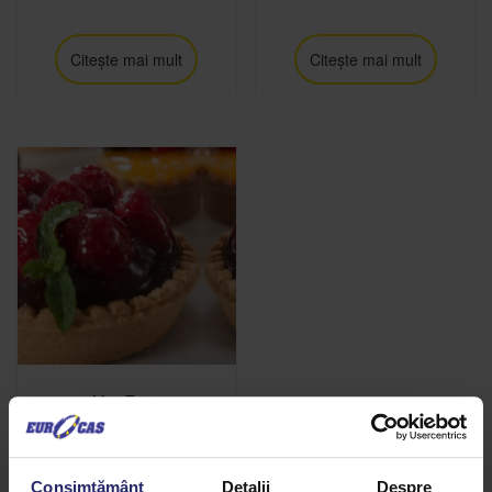
Citește mai mult
Citește mai mult
Mini Tarte
Citește mai mult
Consimțământ
Detalii
Despre