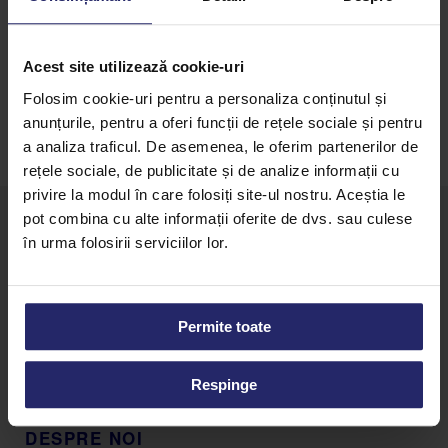
Acest site utilizează cookie-uri
Folosim cookie-uri pentru a personaliza conținutul și
anunțurile, pentru a oferi funcții de rețele sociale și pentru
a analiza traficul. De asemenea, le oferim partenerilor de
rețele sociale, de publicitate și de analize informații cu
privire la modul în care folosiți site-ul nostru. Aceștia le
pot combina cu alte informații oferite de dvs. sau culese
în urma folosirii serviciilor lor.
Strada Buziașului 36J, Lugoj 305500
vanzari@eurocas.ro
Permite toate
0256 350 267
0374 770 064
Respinge
0374 770 065
DESPRE NOI