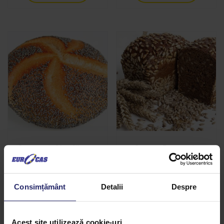
Seminte de Mac Albastru
Seminte Decojite de
Floarea Soarelui
Citește mai mult
Citește mai mult
Consimțământ
Detalii
Despre
Acest site utilizează cookie-uri