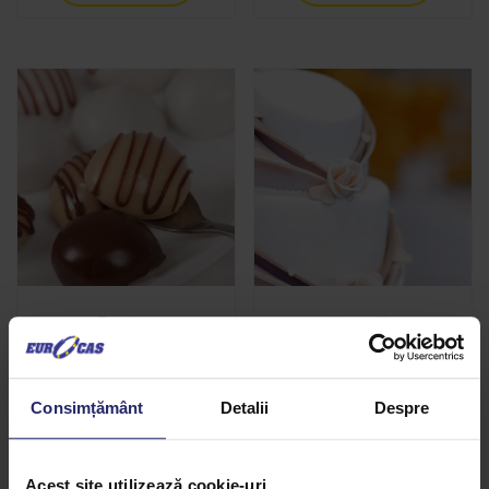
Fondant
Icing alb
Citește mai mult
Citește mai mult
Consimțământ
Detalii
Despre
Acest site utilizează cookie-uri