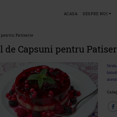
ACASA
DESPRE NOI
 pentru Patiserie
l de Capsuni pentru Patiser
Strat
totod
acesto
Cate