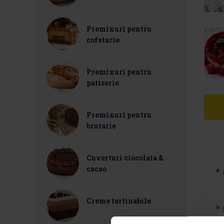
Premixuri pentru
cofetarie
Premixuri pentru
patiserie
Premixuri pentru
brutarie
Cuverturi ciocolata &
cacao
Creme tartinabile