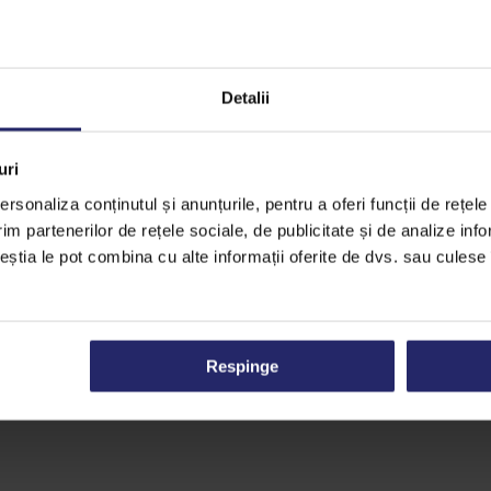
gradul de dilutie al gelului cu apa, se face in functie de aplicatia da
Detalii
uri
rsonaliza conținutul și anunțurile, pentru a oferi funcții de rețele
im partenerilor de rețele sociale, de publicitate și de analize info
ceștia le pot combina cu alte informații oferite de dvs. sau culese î
Respinge