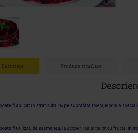
Descriere
Produse similare
Descrier
poate fi aplicat in strat subtire, pe suprafata foietajelor si a speciali
poate fi utilizat, de asemenea, la acoperirea tartelor cu fructe, in st