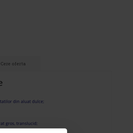
Cere oferta
e
tatilor din aluat dulce;
rat gros, translucid;