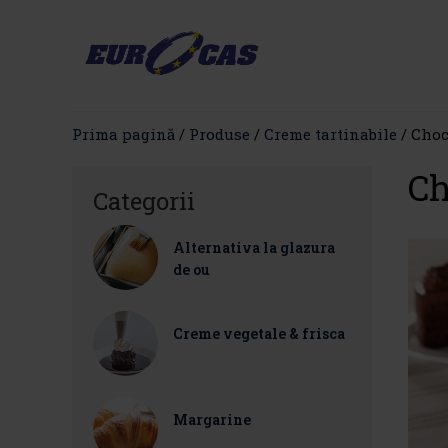
Prima pagină
/
Produse
/
Creme tartinabile
/ Cho
C
Categorii
Alternativa la glazura
de ou
Creme vegetale & frisca
Margarine