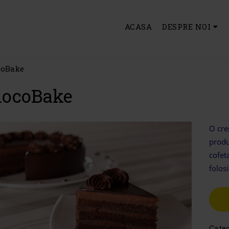
ACASA
DESPRE NOI
coBake
hocoBake
O cre
produ
cofet
folos
Cate