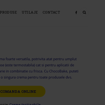
PRODUSE
UTILAJE
CONTACT
ma foarte versatila, potrivita atat pentru umplut
se (este termostabila) cat si pentru aplicatii de
arie in combinatie cu frisca. Cu ChocoBake, puteti
i o singura crema pentru toate produsele dvs.
COMANDA ONLINE
gorie:
Creme tartinabile