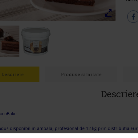
Descriere
Produse similare
Descrier
ocoBake
odus disponibil in ambalaj profesional de 12 kg prin distributia Eu
lcinea.