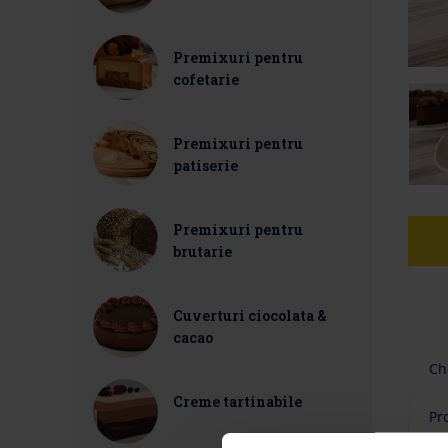
Premixuri pentru
cofetarie
Premixuri pentru
patiserie
Premixuri pentru
brutarie
Cuverturi ciocolata &
cacao
Ch
Creme tartinabile
Pr
Du