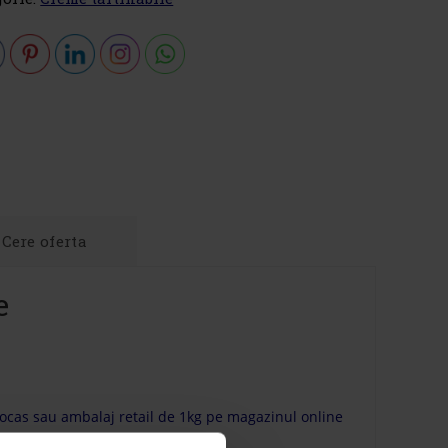
Cere oferta
e
rocas sau ambalaj retail de 1kg pe magazinul online