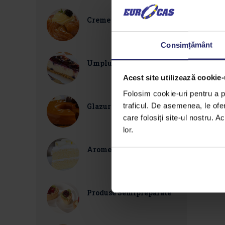
Creme Rhapsody
Consimțământ
Umpluturi de Fructe
Acest site utilizează cookie-
Folosim cookie-uri pentru a pe
traficul. De asemenea, le ofer
Glazuri
care folosiți site-ul nostru. A
lor.
Arome termorezistente
Produse Semipreparate