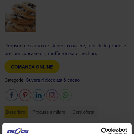
Dropsuri de cacao rezistente la coacere, folosite in produse
precum cupcake-uri, muffin-uri sau chechuri.
COMANDA ONLINE
Categorie:
Cuverturi ciocolata & cacao
Descriere
Produse similare
Cere oferta
Descriere