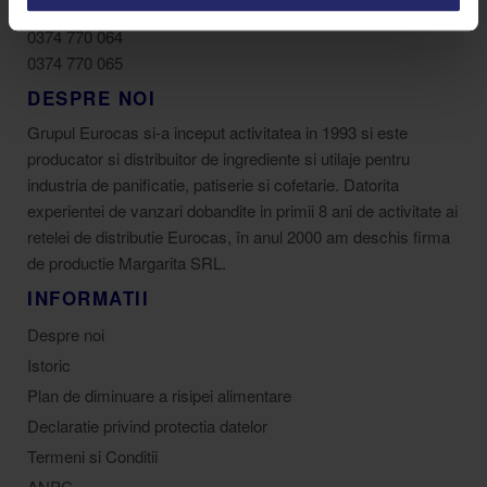
0256 350 267
0374 770 064
0374 770 065
DESPRE NOI
Grupul Eurocas si-a inceput activitatea in 1993 si este
producator si distribuitor de ingrediente si utilaje pentru
industria de panificatie, patiserie si cofetarie. Datorita
experientei de vanzari dobandite in primii 8 ani de activitate ai
retelei de distributie Eurocas, în anul 2000 am deschis firma
de productie Margarita SRL.
INFORMATII
Despre noi
Istoric
Plan de diminuare a risipei alimentare
Declaratie privind protectia datelor
Termeni si Conditii
ANPC