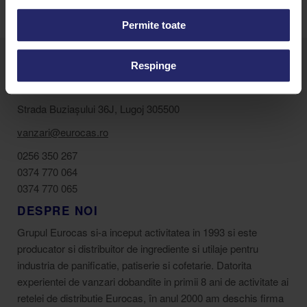
Permite toate
Respinge
Strada Buziașului 36J, Lugoj 305500
vanzari@eurocas.ro
0256 350 267
0374 770 064
0374 770 065
DESPRE NOI
Grupul Eurocas si-a inceput activitatea in 1993 si este
producator si distribuitor de ingrediente si utilaje pentru
industria de panificatie, patiserie si cofetarie. Datorita
experientei de vanzari dobandite in primii 8 ani de activitate ai
retelei de distributie Eurocas, în anul 2000 am deschis firma