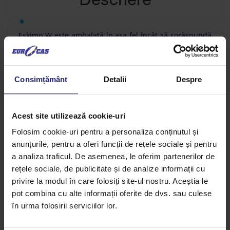
Eskimo W este ambalată în aşa fel încât să corăspundă
cerinţelor fiecărui producător:
plăci de 2 kilograme ambalate individual pentru micii
Consimțământ
Detalii
Despre
producători;
blocuri de 10 kg, pentru liniile automate dotate cu
Acest site utilizează cookie-uri
pompă de extrudare a margarinei.
Folosim cookie-uri pentru a personaliza conținutul și
Eskimo W este fabricată în cadrul unui sistem de
anunțurile, pentru a oferi funcții de rețele sociale și pentru
management al calităţii certificat conform standardului
a analiza traficul. De asemenea, le oferim partenerilor de
ISO 9001: 2000 şi HACCP.
rețele sociale, de publicitate și de analize informații cu
privire la modul în care folosiți site-ul nostru. Aceștia le
pot combina cu alte informații oferite de dvs. sau culese
în urma folosirii serviciilor lor.