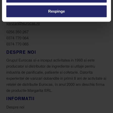
Respinge
Strada Buziașului 36J, Lugoj 305500
vanzari@eurocas.ro
0256 350 267
0374 770 064
0374 770 065
DESPRE NOI
Grupul Eurocas si-a inceput activitatea in 1993 si este
producator si distribuitor de ingrediente si utilaje pentru
industria de panificatie, patiserie si cofetarie. Datorita
experientei de vanzari dobandite in primii 8 ani de activitate ai
retelei de distributie Eurocas, în anul 2000 am deschis firma
de productie Margarita SRL.
INFORMATII
Despre noi