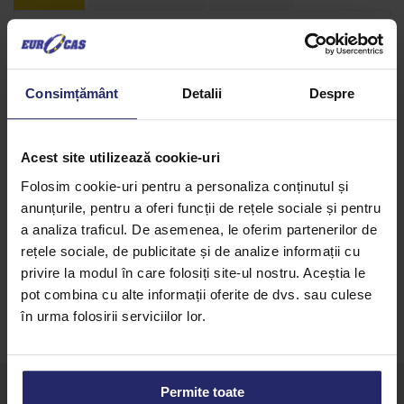
Descriere
Europea
Consimțământ
Detalii
Despre
Utilizare:
Înainte de utilizare, se răceşte în frigider
până la o temperatură de 6 – 8° C. Agitaţi cutia înainte
Acest site utilizează cookie-uri
de deschidere. Turnaţi produsul într-un vas, fără a
depăşi un sfert din capacitatea vasului şi bateti cu
Folosim cookie-uri pentru a personaliza conținutul și
mixerul.
Europea
îsi va mări volumul de cel puţin 3 ori.
anunțurile, pentru a oferi funcții de rețele sociale și pentru
a analiza traficul. De asemenea, le oferim partenerilor de
rețele sociale, de publicitate și de analize informații cu
privire la modul în care folosiți site-ul nostru. Aceștia le
pot combina cu alte informații oferite de dvs. sau culese
în urma folosirii serviciilor lor.
Permite toate