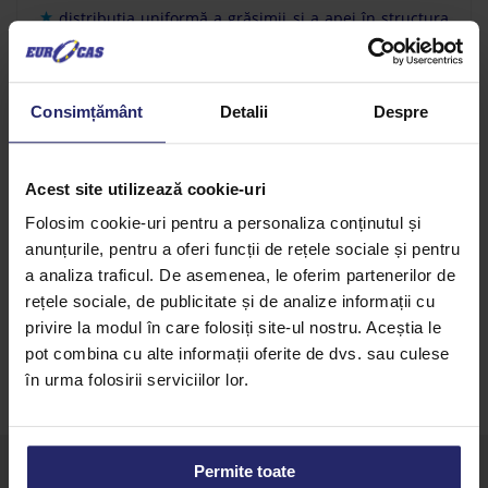
distribuţia uniformă a grăsimii şi a apei în structura
produsului finit;
asigura menţinerea hidratarii produsului finit pe
Consimțământ
Detalii
Despre
perioada de valabilitate;
este fabricată în cadrul unui sistem de management
Acest site utilizează cookie-uri
al calităţii certificat conform standardului ISO 9001:
Folosim cookie-uri pentru a personaliza conținutul și
2000 şi HACCP.
anunțurile, pentru a oferi funcții de rețele sociale și pentru
a analiza traficul. De asemenea, le oferim partenerilor de
rețele sociale, de publicitate și de analize informații cu
privire la modul în care folosiți site-ul nostru. Aceștia le
pot combina cu alte informații oferite de dvs. sau culese
în urma folosirii serviciilor lor.
Permite toate