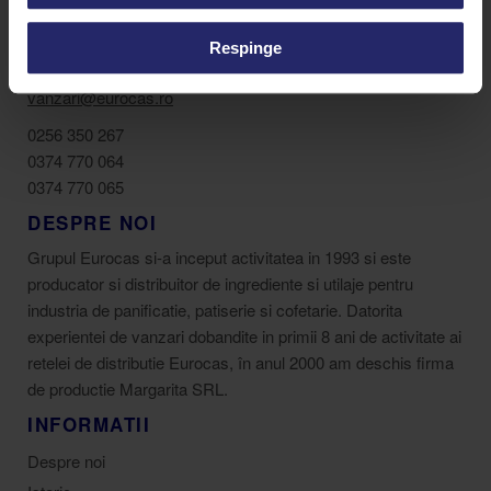
Respinge
Strada Buziașului 36J, Lugoj 305500
vanzari@eurocas.ro
0256 350 267
0374 770 064
0374 770 065
DESPRE NOI
Grupul Eurocas si-a inceput activitatea in 1993 si este
producator si distribuitor de ingrediente si utilaje pentru
industria de panificatie, patiserie si cofetarie. Datorita
experientei de vanzari dobandite in primii 8 ani de activitate ai
retelei de distributie Eurocas, în anul 2000 am deschis firma
de productie Margarita SRL.
INFORMATII
Despre noi