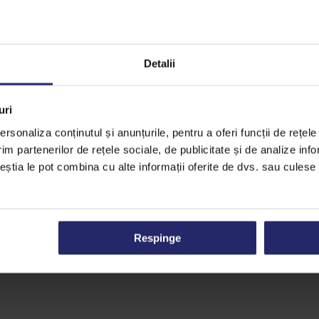
se amesteca cu apa si se adauga peste frisca aproape complet bat
cremele astfel obtinute sunt stabile la coacere si congelare/decong
Detalii
uri
rsonaliza conținutul și anunțurile, pentru a oferi funcții de rețele
im partenerilor de rețele sociale, de publicitate și de analize info
ceștia le pot combina cu alte informații oferite de dvs. sau culese î
Respinge