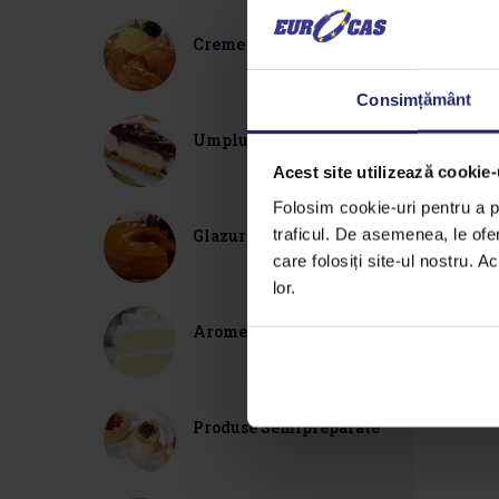
Creme Rhapsody
Consimțământ
Umpluturi de Fructe
Acest site utilizează cookie-
Folosim cookie-uri pentru a pe
traficul. De asemenea, le ofer
Glazuri
care folosiți site-ul nostru. A
lor.
Arome termorezistente
Produse Semipreparate