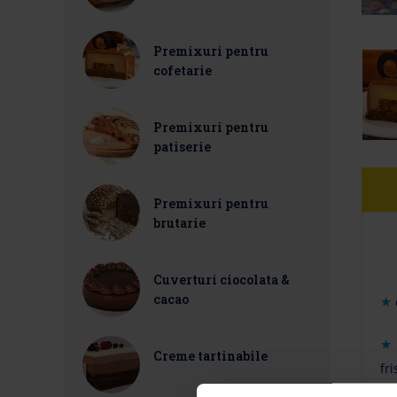
Premixuri pentru
cofetarie
Premixuri pentru
patiserie
Premixuri pentru
brutarie
Cuverturi ciocolata &
cacao
Creme tartinabile
fr