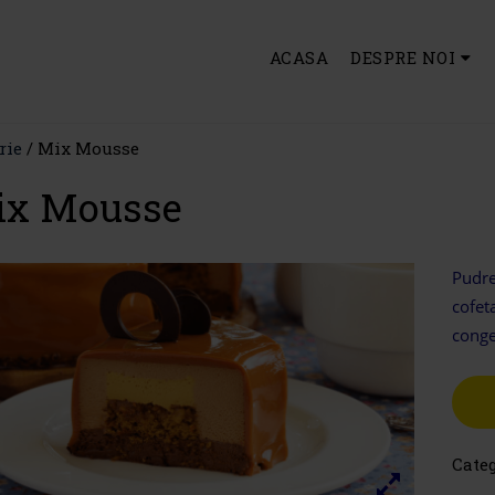
ACASA
DESPRE NOI
rie
/ Mix Mousse
ix Mousse
Pudre
cofeta
conge
Cate