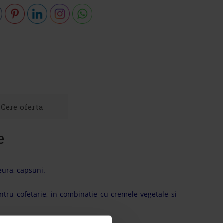
Cere oferta
e
eura, capsuni.
tru cofetarie, in combinatie cu cremele vegetale si