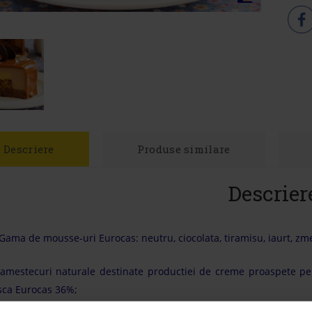
Descriere
Produse similare
Descrier
Gama de mousse-uri Eurocas: neutru, ciocolata, tiramisu, iaurt, zm
amestecuri naturale destinate productiei de creme proaspete pen
isca Eurocas 36%;