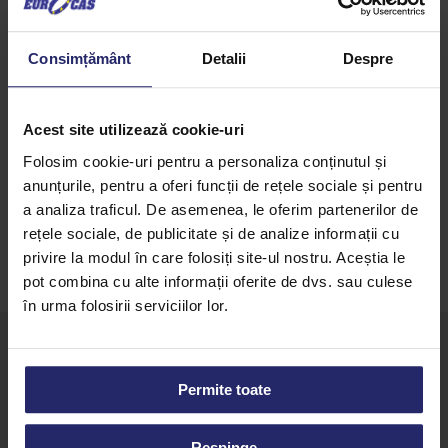
Descriere
Consimțământ
Detalii
Despre
Topping-uri de fructe
Gama de fructe disponibile: visine, afine, zmeura,
Acest site utilizează cookie-uri
capsuni, caise, ananas, coacaze negre.
Folosim cookie-uri pentru a personaliza conținutul și
anunțurile, pentru a oferi funcții de rețele sociale și pentru
a analiza traficul. De asemenea, le oferim partenerilor de
rețele sociale, de publicitate și de analize informații cu
privire la modul în care folosiți site-ul nostru. Aceștia le
pot combina cu alte informații oferite de dvs. sau culese
în urma folosirii serviciilor lor.
Permite toate
Strada Buziașului 36J, Lugoj 305500
Respinge