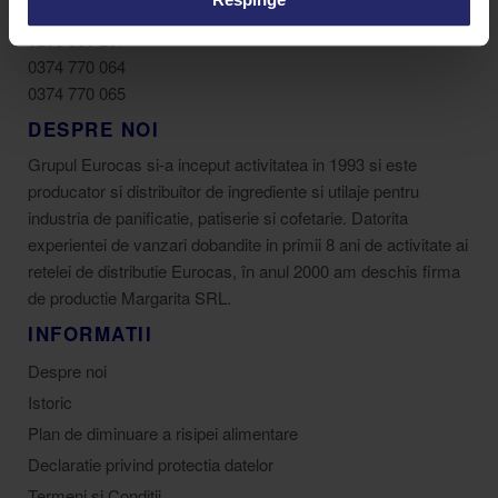
vanzari@eurocas.ro
0256 350 267
0374 770 064
0374 770 065
DESPRE NOI
Grupul Eurocas si-a inceput activitatea in 1993 si este
producator si distribuitor de ingrediente si utilaje pentru
industria de panificatie, patiserie si cofetarie. Datorita
experientei de vanzari dobandite in primii 8 ani de activitate ai
retelei de distributie Eurocas, în anul 2000 am deschis firma
de productie Margarita SRL.
INFORMATII
Despre noi
Istoric
Plan de diminuare a risipei alimentare
Declaratie privind protectia datelor
Termeni si Conditii