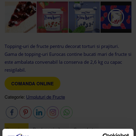
Topping-uri de fructe pentru decorat torturi si prajituri.
Gama de topping-uri Eurocas contine bucati mari de fructe si
este ambalata convenabil la conserva de 2,6 kg cu capac
resigilabil.
COMANDA ONLINE
Categorie:
Umpluturi de Fructe
Descriere
Produse similare
Cere oferta