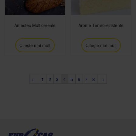
Amestec Multicereale
Arome Termorezistente
Citește mai mult
Citește mai mult
←
1
2
3
4
5
6
7
8
→