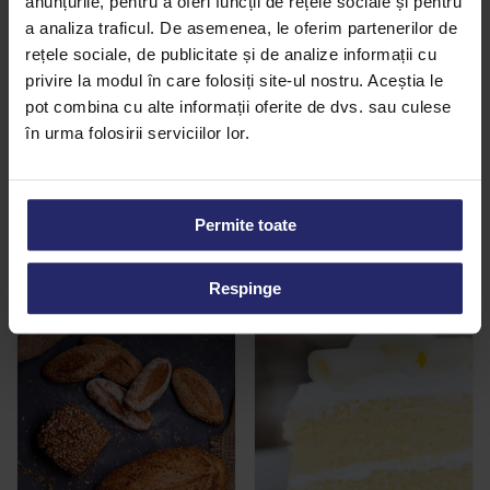
anunțurile, pentru a oferi funcții de rețele sociale și pentru
a analiza traficul. De asemenea, le oferim partenerilor de
rețele sociale, de publicitate și de analize informații cu
privire la modul în care folosiți site-ul nostru. Aceștia le
pot combina cu alte informații oferite de dvs. sau culese
în urma folosirii serviciilor lor.
Frisca Eurocas 36%
Cacao Alcalinizata Made in
Holland
Permite toate
Citește mai mult
Citește mai mult
Respinge