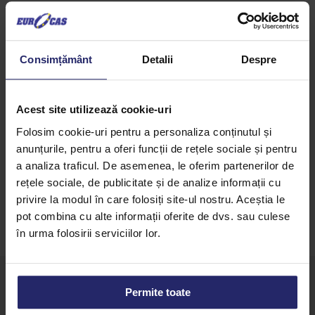
Descriere
Consimțământ
Detalii
Despre
Pasta de fistic 100%
aroma 100% naturala de fistic;
disponibila intr-un ambalaj de 1kg sau 150g pe
Acest site utilizează cookie-uri
magazinul online, Dulcinea.
Folosim cookie-uri pentru a personaliza conținutul și
anunțurile, pentru a oferi funcții de rețele sociale și pentru
a analiza traficul. De asemenea, le oferim partenerilor de
rețele sociale, de publicitate și de analize informații cu
privire la modul în care folosiți site-ul nostru. Aceștia le
pot combina cu alte informații oferite de dvs. sau culese
în urma folosirii serviciilor lor.
Permite toate