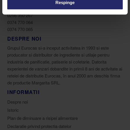
Respinge
vanzari@eurocas.ro
0256 350 267
0374 770 064
0374 770 065
DESPRE NOI
Grupul Eurocas si-a inceput activitatea in 1993 si este
producator si distribuitor de ingrediente si utilaje pentru
industria de panificatie, patiserie si cofetarie. Datorita
experientei de vanzari dobandite in primii 8 ani de activitate ai
retelei de distributie Eurocas, în anul 2000 am deschis firma
de productie Margarita SRL.
INFORMATII
Despre noi
Istoric
Plan de diminuare a risipei alimentare
Declaratie privind protectia datelor