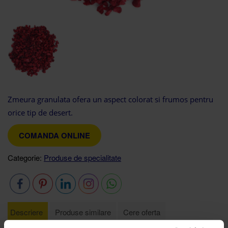
Zmeura granulata ofera un aspect colorat si frumos pentru
orice tip de desert.
COMANDA ONLINE
Categorie:
Produse de specialitate
Descriere
Produse similare
Cere oferta