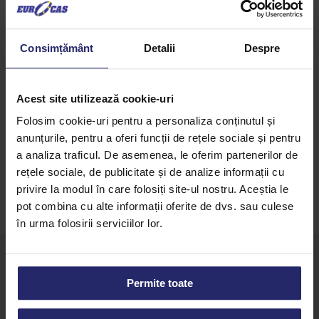
Descriere
Consimțământ
Detalii
Despre
Zmeura liofilizata granulata
contine bucati de zmeura liofilizata;
disponibila la ambalaj de 120g sau 20g pe
Acest site utilizează cookie-uri
magazinul online, Dulcinea.
Folosim cookie-uri pentru a personaliza conținutul și
anunțurile, pentru a oferi funcții de rețele sociale și pentru
a analiza traficul. De asemenea, le oferim partenerilor de
rețele sociale, de publicitate și de analize informații cu
privire la modul în care folosiți site-ul nostru. Aceștia le
pot combina cu alte informații oferite de dvs. sau culese
în urma folosirii serviciilor lor.
Permite toate
Strada Buziașului 36J, Lugoj 305500